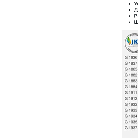
У
Д
Р
Ш