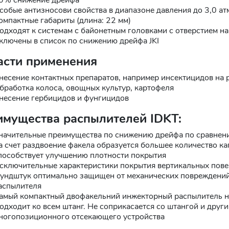
собые антизносови свойства в диапазоне давления до 3,0 ат
омпактные габариты (длина: 22 мм)
одходят к системам с байонетным головками с отверстием на
ключены в список по снижению дрейфа JKI
асти применения
несение контактных препаратов, например инсектицидов на 
бработка колоса, овощных культур, картофеля
несение гербицидов и фунгицидов
мущества распылителей IDKT:
начительные преимущества по снижению дрейфа по сравнен
а счет раздвоение факела образуется большее количество кап
пособствует улучшению плотности покрытия
сключительные характеристики покрытия вертикальных повер
ундштук оптимально защищен от механических повреждений 
аспылителя
амый компактный двофакельний инжекторный распылитель н
одходит ко всем штанг. Не соприкасается со штангой и друг
ногопозиционного отсекающего устройства