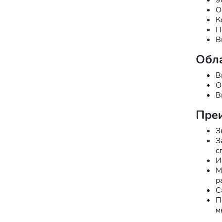
О
К
П
В
Обл
В
О
В
Преи
З
З
с
И
М
р
С
П
м