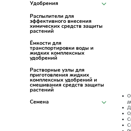
Удобрения
Распылители для
эффективного внесения
химических средств защиты
растений
Ёмкости для
транспортировки воды и
жидких комплексных
удобрений
Растворные узлы для
приготовления жидких
комплексных удобрений и
смешивания средств защиты
растений
О
Семена
д
Д
О
С
С
9