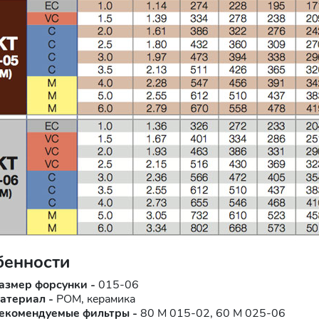
бенности
азмер форсунки -
015-06
атериал -
POM, керамика
екомендуемые фильтры -
80 M 015-02, 60 M 025-06