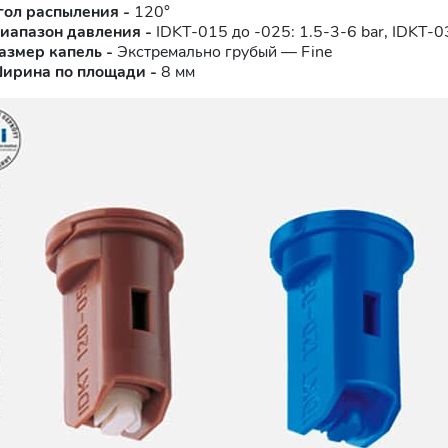
гол распыления -
120°
иапазон давления -
IDKТ-015 до -025: 1.5-3-6 bar, IDKТ-03
азмер капель -
Экстремально грубый — Fine
ирина по площади -
8 мм