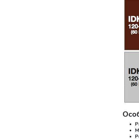
Осо
Р
М
Р