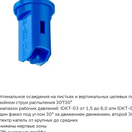
птимальное осаждения на листьях и вертикальных целевых 
войном струи распыления 30°/30°
иапазон рабочих давлений: IDKT-03 от 1,5 до 6,0 атм IDKT-04
дин факел под углом 30° за движением движением, второй 3
пектр капель от крупных до средних
нижены мертвые зоны
0% снижение дрейфа