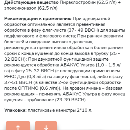
Действующее вещество
Пираклостробин (62,5 г/л) +
эпоксиконазол (62,5 г/л)
Рекомендации к применению
При однократной
обработке оптимальной является превентивная
обработка в фазу флаг-листа (37- 49 ВВСН) для защиты
подфлагового и флагового листа; При раннем развитии
болезней и ожидании высокого давления,
рекомендуется превентивная обработка в более ранние
сроки с конца кущения до конца выхода в трубку (25 -
32 ВВСН); При двукратной фунгицидной защите
рекомендуется обработка АБАКУС Ультра (1,0 - 1,5 л/
га) в фазу 25-32 ВВСН (с последующим применением
РЕКС Дуо (0,3 л/га) на защиту флаг-листа); либо в фазу
37-51 ВВСН (в качестве 2-ой фунгицидной обработки
после ОПТИМО (0,6 л/га)). На яровом ячмене – базовая
рекомендация – применять АБАКУС Ультра в фазу конец
кущения – трубкование (23-39 ВВСН).
Упаковка:
пластиковые канистры 2*10 л.