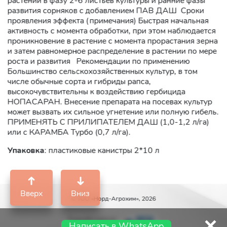
растений в фазу 2-6 листьев культуры и ранние фазы
развития сорняков с добавлением ПАВ ДАШ Сроки
проявления эффекта (примечания) Быстрая начальная
активность с момента обработки, при этом наблюдается
проникновение в растение с момента прорастания зерна
и затем равномерное распределение в растении по мере
роста и развития Рекомендации по применению
Большинство сельскохозяйственных культур, в том
числе обычные сорта и гибриды рапса,
высокочувствительны к воздействию гербицида
НОПАСАРАН. Внесение препарата на посевах культур
может вызвать их сильное угнетение или полную гибель.
ПРИМЕНЯТЬ С ПРИЛИПАТЕЛЕМ ДАШ (1,0-1,2 л/га)
или с КАРАМБА Турбо (0,7 л/га).
Упаковка
: пластиковые канистры 2*10 л
Вверх
Вниз
© ТОО «Норд-Агрохим», 2026
Разработано в
Написать в WhatsApp
web-студии