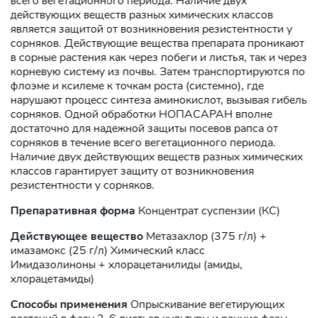
всего вегетационного периода. Наличие двух
действующих веществ разных химических классов
является защитой от возникновения резистентности у
сорняков. Действующие вещества препарата проникают
в сорные растения как через побеги и листья, так и через
корневую систему из почвы. Затем транспортируются по
флоэме и ксилеме к точкам роста (системно), где
нарушают процесс синтеза аминокислот, вызывая гибель
сорняков. Одной обработки НОПАСАРАН вполне
достаточно для надежной защиты посевов рапса от
сорняков в течение всего вегетационного периода.
Наличие двух действующих веществ разных химических
классов гарантирует защиту от возникновения
резистентности у сорняков.
Препаративная форма
Концентрат суспензии (КС)
Действующее вещество
Метазахлор (375 г/л) +
имазамокс (25 г/л) Химический класс
Имидазолиноны + хлорацетанилиды (амиды,
хлорацетамиды)
Способы применения
Опрыскивание вегетирующих