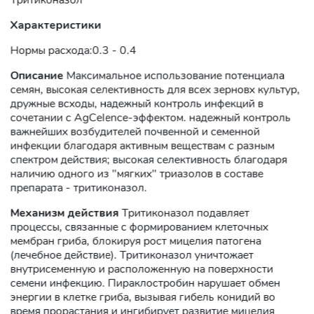
Тритиконазол
Характеристики
Нормы расхода:0.3 - 0.4
Описание
Максимальное использование потенциала
семян, высокая селективность для всех зерновх культур,
дружные всходы, надежный контроль инфекций в
сочетании с AgCelence-эффектом. надежный контроль
важнейших возбудителей почвенной и семенной
инфекции благодаря активным веществам с разным
спектром действия; высокая селективность благодаря
наличию одного из "мягких" триазолов в составе
препарата - тритиконазол.
Механизм действия
Тритиконазол подавляет
процессы, связанные с формированием клеточных
мембран гриба, блокируя рост мицелия патогена
(лечебное действие). Тритиконазол уничтожает
внутрисеменную и расположенную на поверхности
семени инфекцию. Пираклостробин нарушает обмен
энергии в клетке гриба, вызывая гибель конидий во
время прорастания и ингибирует развитие мицелия