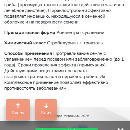
гриба (преимущественно защитное действие и частично
лечебное действие). Пираклостробин эффективно
подавляет инфекцию, находящуюся в семенной
оболочке и на поверхности семени.
Препаративная форма
Концентрат суспензии
Химический класс
Стробилурины + триазолы
Способы применения
Протравливание семян с
увлажнением перед посевом или заблаговременно (до 1
года). Сроки проявления эффекта (примечания)
Действующими веществами препарата
выступают тритиконазол и пираклостробин. Их
комплексное применение позволяет эффективно
противостоять заболеваниям
Вверх
Вниз
© ТОО «Норд-Агрохим», 2026
Разработано в